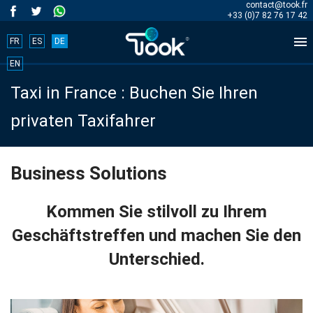
contact@took.fr
+33 (0)7 82 76 17 42

FR
ES
DE
Book
EN
Taxi in France : Buchen Sie Ihren
your
privaten Taxifahrer
trip
now!
Business Solutions
BOOK
Kommen Sie stilvoll zu Ihrem
NOW
Geschäftstreffen und machen Sie den
Unterschied.
Start