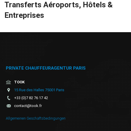
Transferts Aéroports, Hôtels &
Online
Entreprises
buchung
Chauffeur
Services
Airport
Services
PRIVATE CHAUFFEURAGENTUR PARIS
Business
TOOK
15 Rue des Halles 75001 Paris
Solutions
+33 (0)7 82 76 17 42
contact@took.fr
Kontakt
Allgemeinen Geschäftsbedingungen
AGB