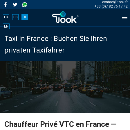
contact@took.fr
+33 (0)7 82 76 17 42

FR
ES
DE
Book
EN
Taxi in France : Buchen Sie Ihren
your
privaten Taxifahrer
trip
now!
BOOK
NOW
Start
Chauffeur Privé VTC en France —