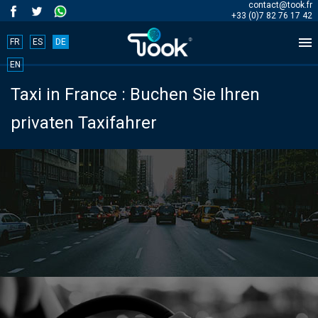
contact@took.fr
+33 (0)7 82 76 17 42

FR
ES
DE
Book
EN
Taxi in France : Buchen Sie Ihren
your
privaten Taxifahrer
trip
now!
BOOK
NOW
Start