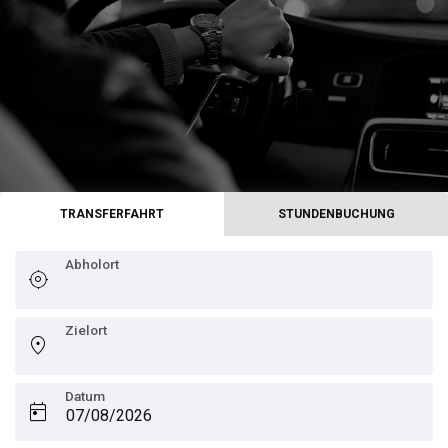
Online
buchung
Chauffeur
Services
Airport
TRANSFERFAHRT
STUNDENBUCHUNG
Services
Abholort
Business
Solutions
Zielort
Kontakt
Datum
AGB