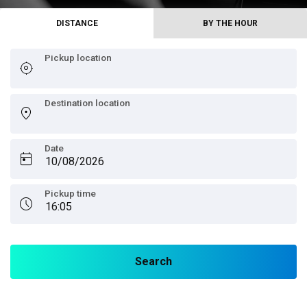
Online
DISTANCE
BY THE HOUR
booking
Pickup location
Chauffeur
Services
Destination location
Airport
Date
Services
Business
Pickup time
Solutions
Contact
ToS