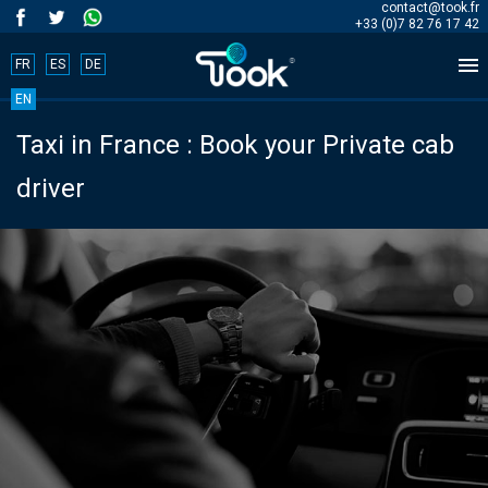
contact@took.fr
+33 (0)7 82 76 17 42

FR
ES
DE
Book
EN
Taxi in France : Book your Private cab
your
driver
trip
now!
BOOK
NOW
Home