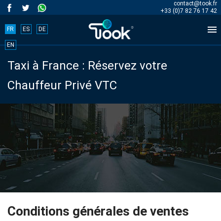
contact@took.fr
+33 (0)7 82 76 17 42

FR
ES
DE
Book
EN
Taxi à France : Réservez votre
your
Chauffeur Privé VTC
trip
now!
BOOK
NOW
Accueil
Conditions générales de ventes