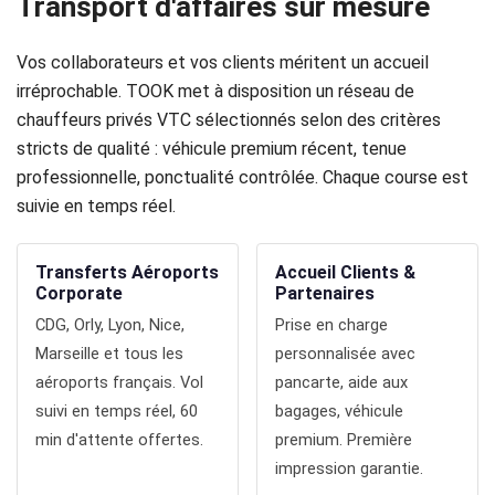
Transport d'affaires sur mesure
Réservation
Vos collaborateurs et vos clients méritent un accueil
Services
irréprochable. TOOK met à disposition un réseau de
de
chauffeurs privés VTC sélectionnés selon des critères
stricts de qualité : véhicule premium récent, tenue
chauffeur
professionnelle, ponctualité contrôlée. Chaque course est
suivie en temps réel.
Transferts
Aéroports
Transferts Aéroports
Accueil Clients &
Corporate
Partenaires
Solutions
CDG, Orly, Lyon, Nice,
Prise en charge
Marseille et tous les
d'affaires
personnalisée avec
aéroports français. Vol
pancarte, aide aux
Contact
suivi en temps réel, 60
bagages, véhicule
min d'attente offertes.
premium. Première
CGV
impression garantie.