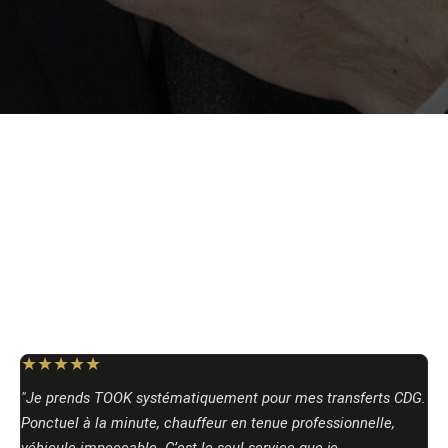
★★★★★
"Je prends TOOK systématiquement pour mes transferts CDG.
Ponctuel à la minute, chauffeur en tenue professionnelle,