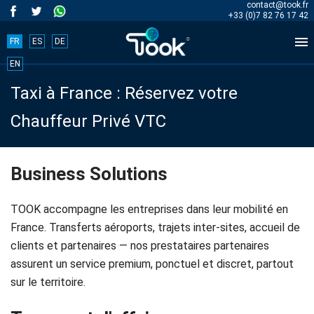
contact@took.fr
+33 (0)7 82 76 17 42

FR
ES
DE
Book
EN
Taxi à France : Réservez votre
your
Chauffeur Privé VTC
trip
now!
Business Solutions
BOOK
TOOK accompagne les entreprises dans leur mobilité en
NOW
France. Transferts aéroports, trajets inter-sites, accueil de
clients et partenaires — nos prestataires partenaires
assurent un service premium, ponctuel et discret, partout
sur le territoire.
Accueil