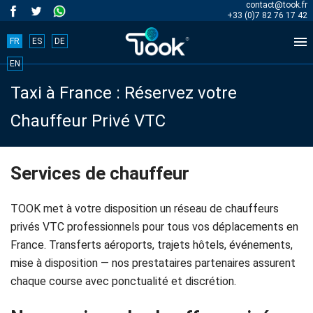
contact@took.fr
+33 (0)7 82 76 17 42

FR
ES
DE
Book
EN
Taxi à France : Réservez votre
your
Chauffeur Privé VTC
trip
now!
Services de chauffeur
BOOK
TOOK met à votre disposition un réseau de chauffeurs
NOW
privés VTC professionnels pour tous vos déplacements en
France. Transferts aéroports, trajets hôtels, événements,
mise à disposition — nos prestataires partenaires assurent
chaque course avec ponctualité et discrétion.
Accueil