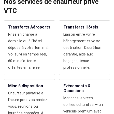
Nos services de chauffeur privé
Réservation
VTC
Services
de
Transferts Aéroports
Transferts Hôtels
Prise en charge à
Liaison entre votre
chauffeur
domicile ou à l'hôtel,
hébergement et votre
dépose à votre terminal.
destination. Discrétion
Transferts
Vol suivi en temps réel,
garantie, aide aux
Aéroports
60 min d'attente
bagages, tenue
offertes en arrivée.
professionnelle.
Solutions
d'affaires
Mise à disposition
Événements &
Occasions
Chauffeur privatisé à
Contact
Mariages, soirées,
l'heure pour vos rendez-
sorties culturelles — un
vous, réunions ou
CGV
véhicule premium avec
journées chargées. À