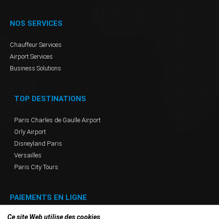
Politique
NOS SERVICES
de
Chauffeur Services
confidentialité
Airport Services
Business Solutions
TOP DESTINATIONS
Paris Charles de Gaulle Airport
Orly Airport
Disneyland Paris
Versailles
Paris City Tours
PAIEMENTS EN LIGNE
Ce site Web utilise des cookies