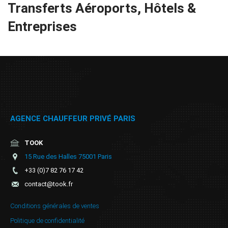
Transferts Aéroports, Hôtels &
Réservation
Entreprises
Services
de
chauffeur
Transferts
Aéroports
AGENCE CHAUFFEUR PRIVÉ PARIS
Solutions
TOOK
15 Rue des Halles 75001 Paris
d'affaires
+33 (0)7 82 76 17 42
contact@took.fr
Contact
Conditions générales de ventes
CGV
Politique de confidentialité