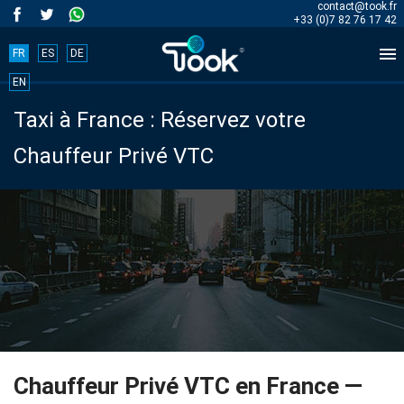
contact@took.fr
+33 (0)7 82 76 17 42

FR
ES
DE
Book
EN
Taxi à France : Réservez votre
your
Chauffeur Privé VTC
trip
now!
BOOK
NOW
Accueil
Chauffeur Privé VTC en France —